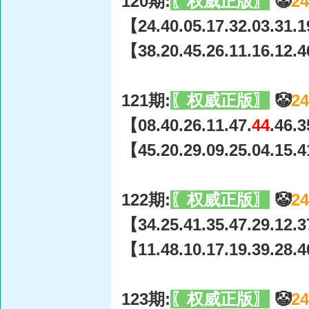
120期:
〖权威正版〗
🤡
2
【24.40.05.17.32.03.31.1
【38.20.45.26.11.16.12.4
121期:
〖权威正版〗
🤡
2
【08.40.26.11.47.
44
.46.
【45.20.29.09.25.04.15.4
122期:
〖权威正版〗
🤡
2
【34.25.41.35.47.29.12.3
【11.48.10.17.19.39.28.4
123期:
〖权威正版〗
🤡
2