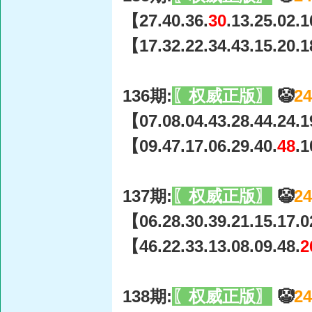
【27.40.36.
30
.13.25.02.
【17.32.22.34.43.15.20.1
136期:
〖权威正版〗
🤡
2
【07.08.04.43.28.44.24.1
【09.47.17.06.29.40.
48
.1
137期:
〖权威正版〗
🤡
2
【06.28.30.39.21.15.17.0
【46.22.33.13.08.09.48.
2
138期:
〖权威正版〗
🤡
2