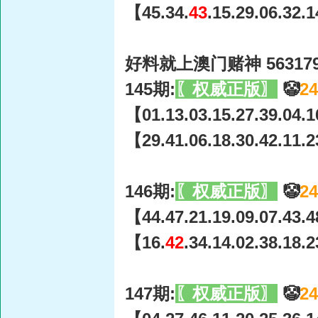
【45.34.
43
.15.29.06.32.
好料就上澳门赌神 56317
145期:
〖权威正版〗
🤡
2
【01.13.03.15.27.39.04.1
【29.41.06.18.30.42.11.2
146期:
〖权威正版〗
🤡
2
【44.47.21.19.09.07.43.4
【16.
42
.34.14.02.38.18.
147期:
〖权威正版〗
🤡
2