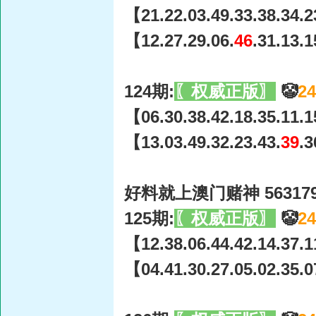
【21.22.03.49.33.38.34.2
【12.27.29.06.
46
.31.13.
124期:
〖权威正版〗
🤡
2
【06.30.38.42.18.35.11.1
【13.03.49.32.23.43.
39
.3
好料就上澳门赌神 56317
125期:
〖权威正版〗
🤡
2
【12.38.06.44.42.14.37.1
【04.41.30.27.05.02.35.0