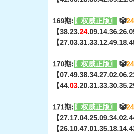
169期:
〖权威正版〗
🤡
2
【38.23.
24
.09.14.36.26.
【27.03.31.33.12.49.18.4
170期:
〖权威正版〗
🤡
2
【07.49.38.34.27.02.06.2
【44.
03
.20.31.33.30.35.
171期:
〖权威正版〗
🤡
2
【27.17.04.25.09.34.02.4
【26.10.47.01.35.18.14.4