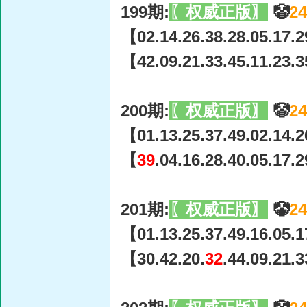
199期:
〖权威正版〗
🤡
2
【02.14.26.38.28.05.17.2
【42.09.21.33.45.11.23.3
200期:
〖权威正版〗
🤡
2
【01.13.25.37.49.02.14.2
【
39
.04.16.28.40.05.17.
201期:
〖权威正版〗
🤡
2
【01.13.25.37.49.16.05.1
【30.42.20.
32
.44.09.21.