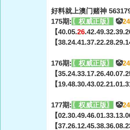
好料就上澳门赌神 56317
175期:
〖权威正版〗
🤡
2
【40.05.
26
.42.49.32.39.
【38.24.41.37.22.28.29.1
176期:
〖权威正版〗
🤡
2
【35.24.33.17.26.40.07.2
【19.48.30.43.02.21.01.3
177期:
〖权威正版〗
🤡
2
【02.30.49.46.01.33.13.0
【37.26.12.45.38.36.08.2