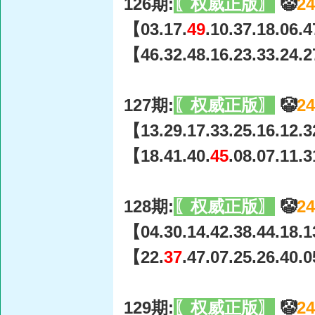
126期:
〖权威正版〗
🤡
2
【03.17.
49
.10.37.18.06.
【46.32.48.16.23.33.24.2
127期:
〖权威正版〗
🤡
2
【13.29.17.33.25.16.12.3
【18.41.40.
45
.08.07.11.
128期:
〖权威正版〗
🤡
2
【04.30.14.42.38.44.18.1
【22.
37
.47.07.25.26.40.
129期:
〖权威正版〗
🤡
2