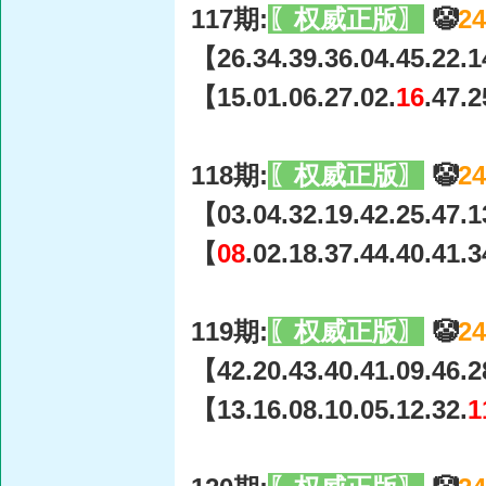
117期:
〖权威正版〗
🤡
2
【26.34.39.36.04.45.22.1
【15.01.06.27.02.
16
.47.
118期:
〖权威正版〗
🤡
2
【03.04.32.19.42.25.47.1
【
08
.02.18.37.44.40.41.
119期:
〖权威正版〗
🤡
2
【42.20.43.40.41.09.46.2
【13.16.08.10.05.12.32.
1