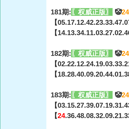
181期:
〖权威正版〗
🤡
2
【05.17.12.42.23.33.47.0
【14.13.34.11.03.27.02.4
182期:
〖权威正版〗
🤡
2
【02.22.12.24.19.03.33.2
【18.28.40.09.20.44.01.3
183期:
〖权威正版〗
🤡
2
【03.15.27.39.07.19.31.4
【
24
.36.48.08.32.09.2