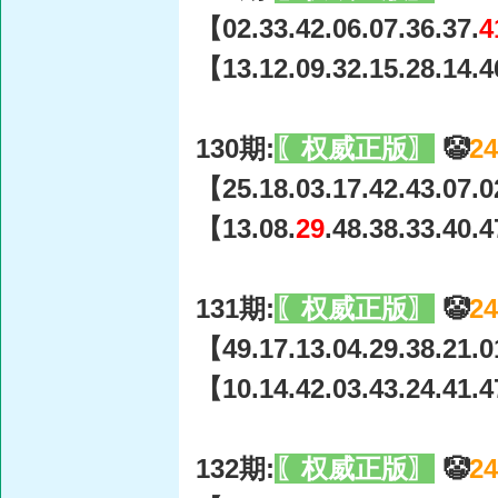
【02.33.42.06.07.36.37.
4
【13.12.09.32.15.28.14.4
130期:
〖权威正版〗
🤡
2
【25.18.03.17.42.43.07.0
【13.08.
29
.48.38.33.40.
131期:
〖权威正版〗
🤡
2
【49.17.13.04.29.38.21.0
【10.14.42.03.43.24.41.4
132期:
〖权威正版〗
🤡
2