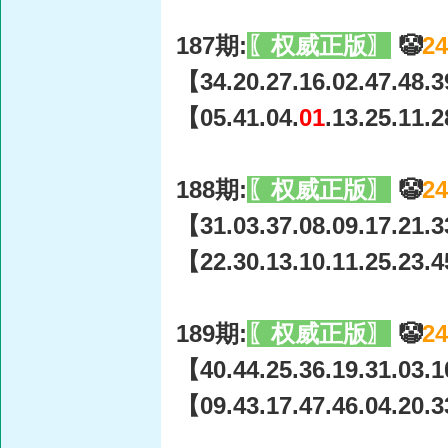
187期:
〖权威正版〗
🤡
2
【34.20.27.16.02.47.48.3
【05.41.04.
01
.13.25.11.
188期:
〖权威正版〗
🤡
2
【31.03.37.08.09.17.21.3
【22.30.13.10.11.25.23.4
189期:
〖权威正版〗
🤡
2
【40.44.25.36.19.31.03.1
【09.43.17.47.46.04.20.3