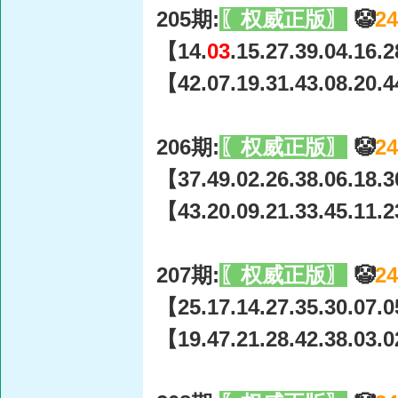
205期:
〖权威正版〗
🤡
2
【14.
03
.15.27.39.04.16.
【42.07.19.31.43.08.2
206期:
〖权威正版〗
🤡
2
【37.49.02.26.38.06.18.3
【43.20.09.21.33.45.11.2
207期:
〖权威正版〗
🤡
2
【25.17.14.27.35.30.07.0
【19.47.21.28.42.38.03.0