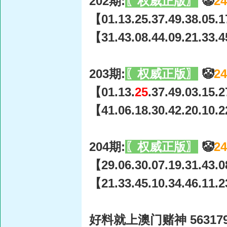
202期:
〖权威正版〗
🤡
2
【01.13.25.37.49.38.05.1
【31.43.08.44.09.21.33.4
203期:
〖权威正版〗
🤡
2
【01.13.
25
.37.49.03.15.
【41.06.18.30.42.20.10.2
204期:
〖权威正版〗
🤡
2
【29.06.30.07.19.31.43.0
【21.33.45.10.34.46.11.2
好料就上澳门赌神 56317