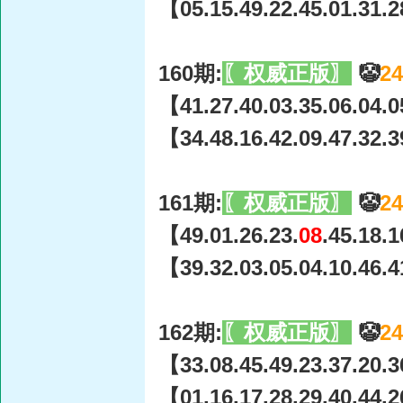
【05.15.49.22.45.01.31.2
160期:
〖权威正版〗
🤡
2
【41.27.40.03.35.06.04.0
【34.48.16.42.09.47.32.3
161期:
〖权威正版〗
🤡
2
【49.01.26.23.
08
.45.18.
【39.32.03.05.04.10.46.4
162期:
〖权威正版〗
🤡
2
【33.08.45.49.23.37.20.3
【01.16.17.28.29.40.44.2