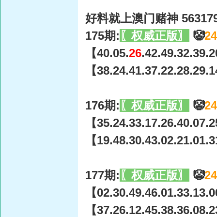
好料就上澳门赌神 56317
175期:
〖权威正版〗
🤡
2
【40.05.
26
.42.49.32.39.
【38.24.41.37.22.28.29.1
176期:
〖权威正版〗
🤡
2
【35.24.33.17.26.40.07.2
【19.48.30.43.02.21.01.3
177期:
〖权威正版〗
🤡
2
【02.30.49.46.01.33.13.0
【37.26.12.45.38.36.08.2