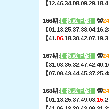
【12.46.34.08.09.29.18.4
166期:
〖权威正版〗
🤡
2
【01.13.25.37.38.04.16.2
【41.
06
.18.30.42.07.1
167期:
〖权威正版〗
🤡
2
【31.03.35.32.47.42.40.1
【07.08.43.44.45.37.25.4
168期:
〖权威正版〗
🤡
2
【01.13.25.37.49.03.
15
.2
【41.06.18.30.42.09.2