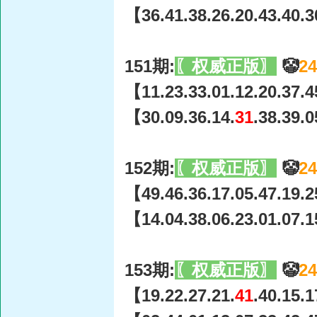
【36.41.38.26.20.43.40.3
151期:
〖权威正版〗
🤡
2
【11.23.33.01.12.20.37.4
【30.09.36.14.
31
.38.39.
152期:
〖权威正版〗
🤡
2
【49.46.36.17.05.47.19.2
【14.04.38.06.23.01.07.1
153期:
〖权威正版〗
🤡
2
【19.22.27.21.
41
.40.15.