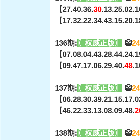
【27.40.36.
30
.13.25.02.
【17.32.22.34.43.15.20.1
136期:
〖权威正版〗
🤡
2
【07.08.04.43.28.44.24.1
【09.47.17.06.29.40.
48
.1
137期:
〖权威正版〗
🤡
2
【06.28.30.39.21.15.17.0
【46.22.33.13.08.09.48.
2
138期:
〖权威正版〗
🤡
2