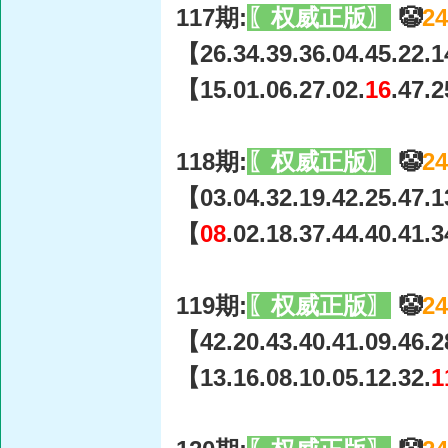
117期:
〖权威正版〗
🤡
2
【26.34.39.36.04.45.22.1
【15.01.06.27.02.
16
.47.
118期:
〖权威正版〗
🤡
2
【03.04.32.19.42.25.47.1
【
08
.02.18.37.44.40.41.
119期:
〖权威正版〗
🤡
2
【42.20.43.40.41.09.46.2
【13.16.08.10.05.12.32.
1