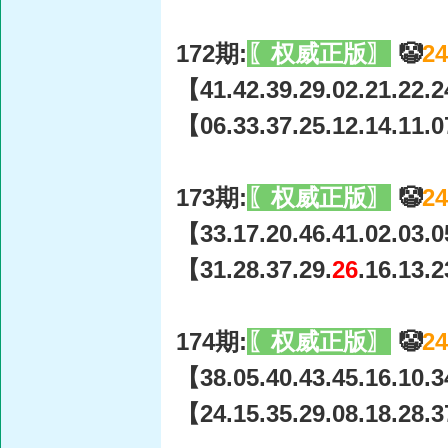
172期:
〖权威正版〗
🤡
2
【41.42.39.29.02.21.22.2
【06.33.37.25.12.14.11.0
173期:
〖权威正版〗
🤡
2
【33.17.20.46.41.02.03.0
【31.28.37.29.
26
.16.13.
174期:
〖权威正版〗
🤡
2
【38.05.40.43.45.16.10.3
【24.15.35.29.08.18.28.3