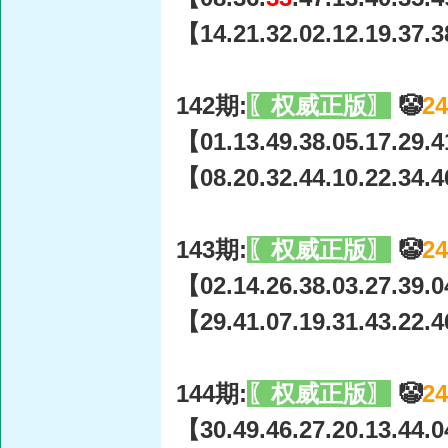
【14.21.32.02.12.19.37.3
142期:
〖权威正版〗
🤡
2
【01.13.49.38.05.17.29.4
【08.20.32.44.10.22.34.4
143期:
〖权威正版〗
🤡
2
【02.14.26.38.03.27.39.0
【29.41.07.19.31.43.22.4
144期:
〖权威正版〗
🤡
2
【30.49.46.27.20.13.44.0