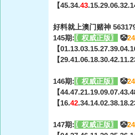
【45.34.
43
.15.29.06.32.
好料就上澳门赌神 56317
145期:
〖权威正版〗
🤡
2
【01.13.03.15.27.39.04.1
【29.41.06.18.30.42.11.2
146期:
〖权威正版〗
🤡
2
【44.47.21.19.09.07.43.4
【16.
42
.34.14.02.38.18.
147期:
〖权威正版〗
🤡
2