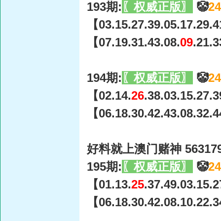
193期:
〖权威正版〗
🤡
2
【03.15.27.39.05.17.29.4
【07.19.31.43.08.
09
.21.
194期:
〖权威正版〗
🤡
2
【02.14.
26
.38.03.15.27.
【06.18.30.42.43.08.32.4
好料就上澳门赌神 56317
195期:
〖权威正版〗
🤡
2
【01.13.
25
.37.49.03.15.
【06.18.30.42.08.10.22.3