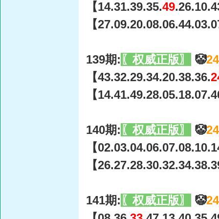
【14.31.39.35.
49
.26.10.
【27.09.20.08.06.44.03.0
139期:
〖权威正版〗
🤡
2
【43.32.29.34.20.38.36.
2
【14.41.49.28.05.18.07.4
140期:
〖权威正版〗
🤡
2
【02.03.04.06.07.08.10.1
【26.27.28.30.32.34.38.3
141期:
〖权威正版〗
🤡
2
【08.36.
33
.47.13.40.35.