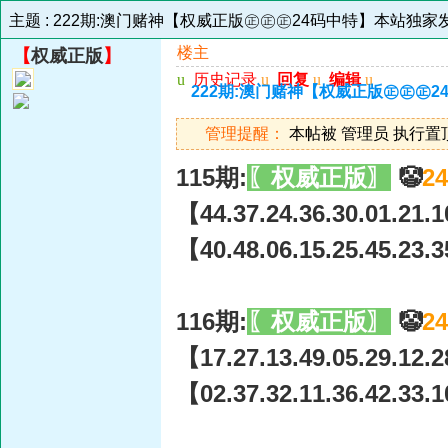
主题 :
222期:澳门赌神【权威正版㊣㊣㊣24码中特】本站独家发
楼主
【
权威正版
】
u
历史记录
u
回复
u
编辑
u
222期:澳门赌神【权威正版㊣㊣㊣2
管理提醒：
本帖被 管理员 执行置顶操作
115期:
〖权威正版〗
🤡
2
【44.37.24.36.30.01.21.1
【40.48.06.15.25.45.23.3
116期:
〖权威正版〗
🤡
2
【17.27.13.49.05.29.12.2
【02.37.32.11.36.42.33.1