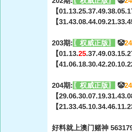
202期:
〖权威正版〗
🤡
2
【01.13.25.37.49.38.05.1
【31.43.08.44.09.21.33.4
203期:
〖权威正版〗
🤡
2
【01.13.
25
.37.49.03.15.
【41.06.18.30.42.20.10.2
204期:
〖权威正版〗
🤡
2
【29.06.30.07.19.31.43.0
【21.33.45.10.34.46.11.2
好料就上澳门赌神 56317