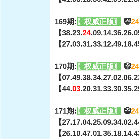
169期:
〖权威正版〗
🤡
2
【38.23.
24
.09.14.36.26.
【27.03.31.33.12.49.18.4
170期:
〖权威正版〗
🤡
2
【07.49.38.34.27.02.06.2
【44.
03
.20.31.33.30.35.
171期:
〖权威正版〗
🤡
2
【27.17.04.25.09.34.02.4
【26.10.47.01.35.18.14.4