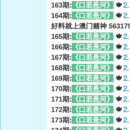
163期:
《口若悬河》
🍁
⒉
164期:
《口若悬河》
🍁
⒉
好料就上澳门赌神 56317
165期:
《口若悬河》
🍁
⒉
166期:
《口若悬河》
🍁
⒉
167期:
《口若悬河》
🍁
⒉
168期:
《口若悬河》
🍁
⒉
169期:
《口若悬河》
🍁
⒉
170期:
《口若悬河》
🍁
⒉
171期:
《口若悬河》
🍁
⒉
172期:
《口若悬河》
🍁
⒉
173期:
《口若悬河》
🍁
⒉