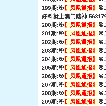
199期:🎯
〖凤凰通报〗

好料就上澳门赌神 56317
200期:🎯
〖凤凰通报〗

201期:🎯
〖凤凰通报〗

202期:🎯
〖凤凰通报〗

203期:🎯
〖凤凰通报〗

204期:🎯
〖凤凰通报〗

205期:🎯
〖凤凰通报〗

206期:🎯
〖凤凰通报〗

207期:🎯
〖凤凰通报〗

208期:🎯
〖凤凰通报〗

209期:🎯
〖凤凰通报〗
