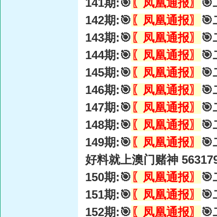
141期:🎯
〖凤凰通报〗

142期:🎯
〖凤凰通报〗

143期:🎯
〖凤凰通报〗

144期:🎯
〖凤凰通报〗
🎯
145期:🎯
〖凤凰通报〗

146期:🎯
〖凤凰通报〗

147期:🎯
〖凤凰通报〗

148期:🎯
〖凤凰通报〗

149期:🎯
〖凤凰通报〗

好料就上澳门赌神 56317
150期:🎯
〖凤凰通报〗

151期:🎯
〖凤凰通报〗

152期:🎯
〖凤凰通报〗
