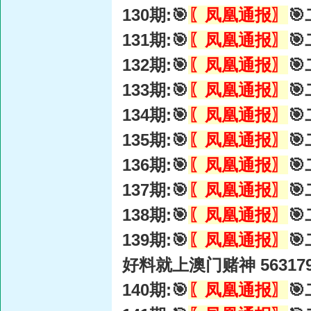
130期:🎯
〖凤凰通报〗

131期:🎯
〖凤凰通报〗

132期:🎯
〖凤凰通报〗

133期:🎯
〖凤凰通报〗

134期:🎯
〖凤凰通报〗

135期:🎯
〖凤凰通报〗

136期:🎯
〖凤凰通报〗

137期:🎯
〖凤凰通报〗

138期:🎯
〖凤凰通报〗

139期:🎯
〖凤凰通报〗

好料就上澳门赌神 56317
140期:🎯
〖凤凰通报〗
