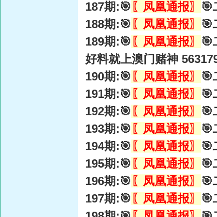
187期:🎯
〖凤凰通报〗

188期:🎯
〖凤凰通报〗

189期:🎯
〖凤凰通报〗

好料就上澳门赌神 56317
190期:🎯
〖凤凰通报〗

191期:🎯
〖凤凰通报〗

192期:🎯
〖凤凰通报〗

193期:🎯
〖凤凰通报〗

194期:🎯
〖凤凰通报〗

195期:🎯
〖凤凰通报〗

196期:🎯
〖凤凰通报〗

197期:🎯
〖凤凰通报〗

198期:🎯
〖凤凰通报〗
