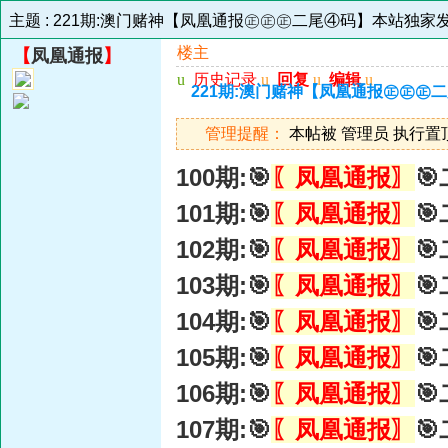
主题 :
221期:澳门赌神【凤凰通报㊣㊣㊣二尾④码】本站独家发表
楼主
【
凤凰通报
】
u
历史记录
u
回复
u
编辑
u
221期:澳门赌神【凤凰通报㊣㊣㊣二
管理提醒：
本帖被 管理员 执行置顶操作
100期:🎯
〖凤凰通报〗

101期:🎯
〖凤凰通报〗

102期:🎯
〖凤凰通报〗

103期:🎯
〖凤凰通报〗

104期:🎯
〖凤凰通报〗

105期:🎯
〖凤凰通报〗

106期:🎯
〖凤凰通报〗

107期:🎯
〖凤凰通报〗
