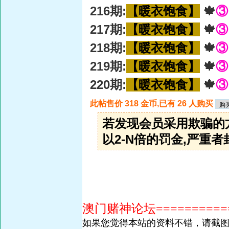
216期:
【暖衣饱食】
🍁
③
217期:
【暖衣饱食】
🍁
③
218期:
【暖衣饱食】
🍁
③
219期:
【暖衣饱食】
🍁
③
220期:
【暖衣饱食】
🍁
③
此帖售价 318 金币,已有 26 人购买
若发现会员采用欺骗的
以2-N倍的罚金,严重者封
澳门赌神论坛============
如果您觉得本站的资料不错，请截图