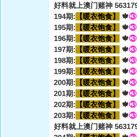
好料就上澳门赌神 56317
194期:
【暖衣饱食】
🍁
③
195期:
【暖衣饱食】
🍁
③
196期:
【暖衣饱食】
🍁
③
197期:
【暖衣饱食】
🍁
③
198期:
【暖衣饱食】
🍁
③
199期:
【暖衣饱食】
🍁
③
200期:
【暖衣饱食】
🍁
③
201期:
【暖衣饱食】
🍁
③
202期:
【暖衣饱食】
🍁
③
203期:
【暖衣饱食】
🍁
③
好料就上澳门赌神 56317