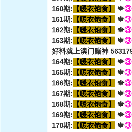
160期:
【暖衣饱食】
🍁
③
161期:
【暖衣饱食】
🍁
③
162期:
【暖衣饱食】
🍁
③
163期:
【暖衣饱食】
🍁
③
好料就上澳门赌神 56317
164期:
【暖衣饱食】
🍁
③
165期:
【暖衣饱食】
🍁
③
166期:
【暖衣饱食】
🍁
③
167期:
【暖衣饱食】
🍁
③
168期:
【暖衣饱食】
🍁
③
169期:
【暖衣饱食】
🍁
③
170期:
【暖衣饱食】
🍁
③