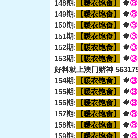
148期:
【暖衣饱食】
🍁
③
149期:
【暖衣饱食】
🍁
③
150期:
【暖衣饱食】
🍁
③
151期:
【暖衣饱食】
🍁
③
152期:
【暖衣饱食】
🍁
③
153期:
【暖衣饱食】
🍁
③
好料就上澳门赌神 56317
154期:
【暖衣饱食】
🍁
③
155期:
【暖衣饱食】
🍁
③
156期:
【暖衣饱食】
🍁
③
157期:
【暖衣饱食】
🍁
③
158期:
【暖衣饱食】
🍁
③
159期:
【暖衣饱食】
🍁
③