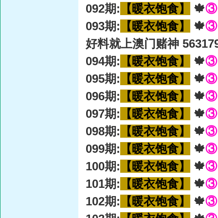
092期:
【暖衣饱食】
🍁
③
093期:
【暖衣饱食】
🍁
③
好料就上澳门赌神 56317
094期:
【暖衣饱食】
🍁
③
095期:
【暖衣饱食】
🍁
③
096期:
【暖衣饱食】
🍁
③
097期:
【暖衣饱食】
🍁
③
098期:
【暖衣饱食】
🍁
③
099期:
【暖衣饱食】
🍁
③
100期:
【暖衣饱食】
🍁
③
101期:
【暖衣饱食】
🍁
③
102期:
【暖衣饱食】
🍁
③