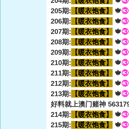
204期:
【暖衣饱食】
🍁
③
205期:
【暖衣饱食】
🍁
③
206期:
【暖衣饱食】
🍁
③
207期:
【暖衣饱食】
🍁
③
208期:
【暖衣饱食】
🍁
③
209期:
【暖衣饱食】
🍁
③
210期:
【暖衣饱食】
🍁
③
211期:
【暖衣饱食】
🍁
③
212期:
【暖衣饱食】
🍁
③
213期:
【暖衣饱食】
🍁
③
好料就上澳门赌神 56317
214期:
【暖衣饱食】
🍁
③
215期:
【暖衣饱食】
🍁
③