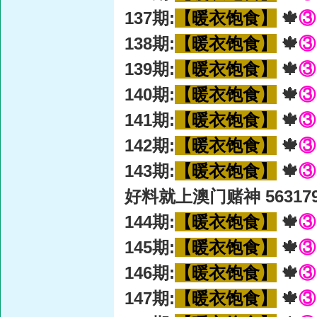
137期:
【暖衣饱食】
🍁
③
138期:
【暖衣饱食】
🍁
③
139期:
【暖衣饱食】
🍁
③
140期:
【暖衣饱食】
🍁
③
141期:
【暖衣饱食】
🍁
③
142期:
【暖衣饱食】
🍁
③
143期:
【暖衣饱食】
🍁
③
好料就上澳门赌神 56317
144期:
【暖衣饱食】
🍁
③
145期:
【暖衣饱食】
🍁
③
146期:
【暖衣饱食】
🍁
③
147期:
【暖衣饱食】
🍁
③