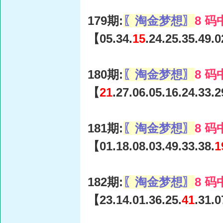
179期:
〖淘金梦想〗
8 码
【05.34.
15
.24.25.35.49.
180期:
〖淘金梦想〗
8 码
【
21
.27.06.05.16.24.33.
181期:
〖淘金梦想〗
8 码
【01.18.08.03.49.33.38.
1
182期:
〖淘金梦想〗
8 码
【23.14.01.36.25.
41
.31.