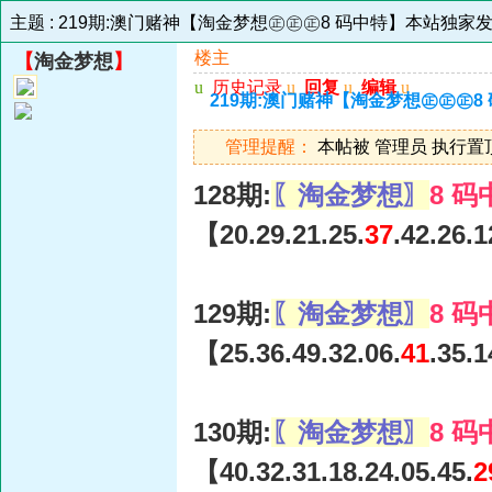
主题 :
219期:澳门赌神【淘金梦想㊣㊣㊣8 码中特】本站独家发表
楼主
【
淘金梦想
】
u
历史记录
u
回复
u
编辑
u
219期:澳门赌神【淘金梦想㊣㊣㊣8
管理提醒：
本帖被 管理员 执行置顶操作
128期:
〖淘金梦想〗
8 码
【20.29.21.25.
37
.42.26.
129期:
〖淘金梦想〗
8 码
【25.36.49.32.06.
41
.35.
130期:
〖淘金梦想〗
8 码
【40.32.31.18.24.05.45.
2