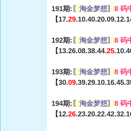
191期:
〖淘金梦想〗
8 码
【17.
29
.10.40.20.09.12.
192期:
〖淘金梦想〗
8 码
【13.26.08.38.44.
25
.10.
193期:
〖淘金梦想〗
8 码
【30.
09
.39.29.10.16.45.
194期:
〖淘金梦想〗
8 码
【12.
26
.23.20.22.42.32.