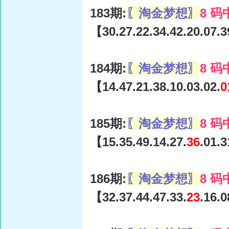
183期:
〖淘金梦想〗
8 码
【30.27.22.34.42.20.07.
184期:
〖淘金梦想〗
8 码
【14.47.21.38.10.03.02.
0
185期:
〖淘金梦想〗
8 码
【15.35.49.14.27.
36
.01.
186期:
〖淘金梦想〗
8 码
【32.37.44.47.33.
23
.16.