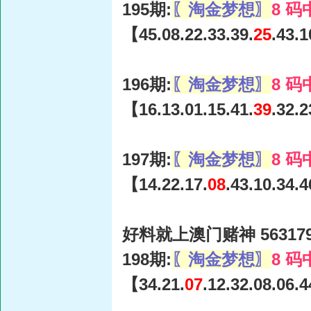
195期:
〖淘金梦想〗
8 码
【45.08.22.33.39.
25
.43.
196期:
〖淘金梦想〗
8 码
【16.13.01.15.41.
39
.32.
197期:
〖淘金梦想〗
8 码
【14.22.17.
08
.43.10.34.
好料就上澳门赌神 56317
198期:
〖淘金梦想〗
8 码
【34.21.
07
.12.32.08.06.