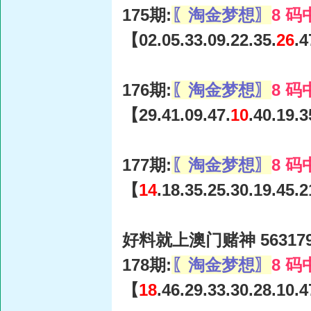
175期:
〖淘金梦想〗
8 码
【02.05.33.09.22.35.
26
.
176期:
〖淘金梦想〗
8 码
【29.41.09.47.
10
.40.19.
177期:
〖淘金梦想〗
8 码
【
14
.18.35.25.30.19.45.
好料就上澳门赌神 56317
178期:
〖淘金梦想〗
8 码
【
18
.46.29.33.30.28.10.