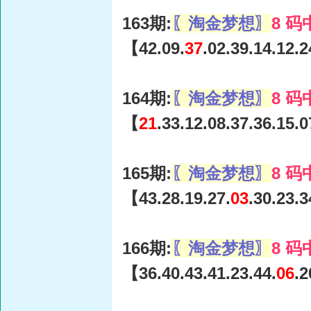
163期:
〖淘金梦想〗
8 码
【42.09.
37
.02.39.14.12.
164期:
〖淘金梦想〗
8 码
【
21
.33.12.08.37.36.15.
165期:
〖淘金梦想〗
8 码
【43.28.19.27.
03
.30.23.
166期:
〖淘金梦想〗
8 码
【36.40.43.41.23.44.
06
.