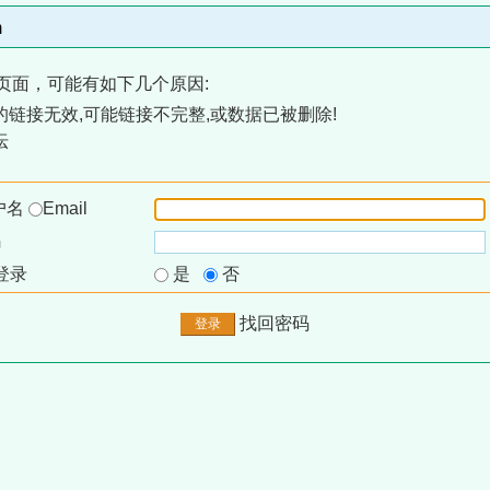
m
页面，可能有如下几个原因:
链接无效,可能链接不完整,或数据已被删除!
坛
户名
Email
码
登录
是
否
找回密码