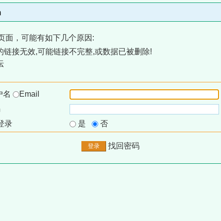
m
页面，可能有如下几个原因:
链接无效,可能链接不完整,或数据已被删除!
坛
户名
Email
码
登录
是
否
找回密码