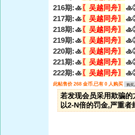
216期:🚣
〖吴越同舟〗
🚣
217期:🚣
〖吴越同舟〗

218期:🚣
〖吴越同舟〗

219期:🚣
〖吴越同舟〗
🚣
220期:🚣
〖吴越同舟〗

221期:🚣
〖吴越同舟〗

222期:🚣
〖吴越同舟〗

此帖售价 268 金币,已有 0 人购买
若发现会员采用欺骗的
以2-N倍的罚金,严重者封