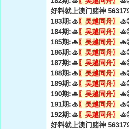
182期:🚣
〖吴越同舟〗
🚣
好料就上澳门赌神 56317
183期:🚣
〖吴越同舟〗

184期:🚣
〖吴越同舟〗

185期:🚣
〖吴越同舟〗
🚣
186期:🚣
〖吴越同舟〗

187期:🚣
〖吴越同舟〗

188期:🚣
〖吴越同舟〗

189期:🚣
〖吴越同舟〗
🚣
190期:🚣
〖吴越同舟〗

191期:🚣
〖吴越同舟〗

192期:🚣
〖吴越同舟〗

好料就上澳门赌神 56317