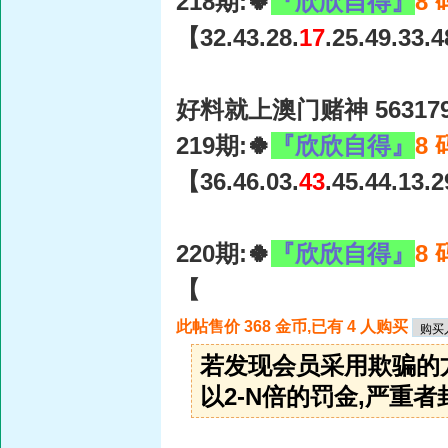
218期:🍀
『欣欣自得』
8
【32.43.28.
17
.25.49.33.
好料就上澳门赌神 56317
219期:🍀
『欣欣自得』
8
【36.46.03.
43
.45.44.13.
220期:🍀
『欣欣自得』
8
【
此帖售价 368 金币,已有 4 人购买
若发现会员采用欺骗的
以2-N倍的罚金,严重者封