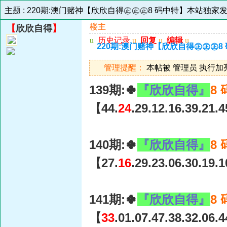
主题 :
220期:澳门赌神【欣欣自得㊣㊣㊣8 码中特】本站独家发表
楼主
【
欣欣自得
】
u
历史记录
u
回复
u
编辑
u
220期:澳门赌神【欣欣自得㊣㊣㊣8
管理提醒：
本帖被 管理员 执行加亮操作
139期:🍀
『欣欣自得』
8
【44.
24
.29.12.16.39.21.
140期:🍀
『欣欣自得』
8
【27.
16
.29.23.06.30.19.
141期:🍀
『欣欣自得』
8
【
33
.01.07.47.38.32.06.