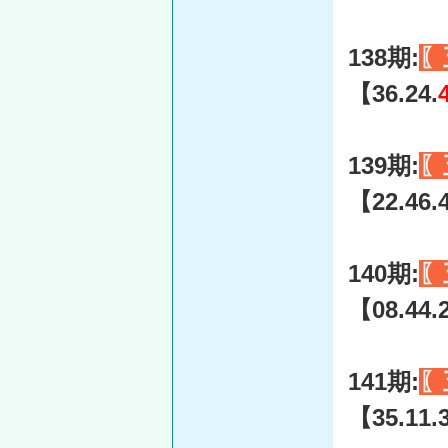
138期:
〖
【36.24.
139期:
〖
【22.46.4
140期:
〖
【08.44.2
141期:
〖
【35.11.3