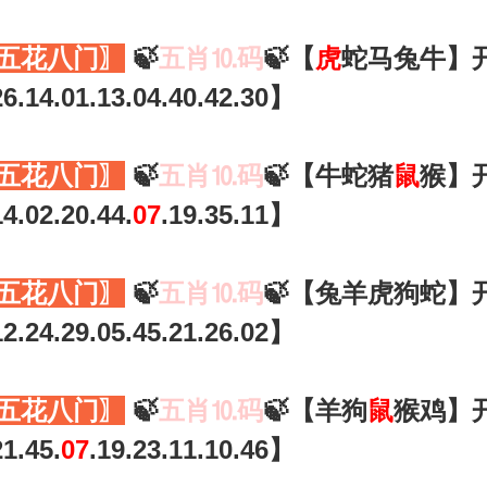
五花八门〗
🍃
五肖⒑码
🍃【
虎
蛇马兔牛】开
26.14.01.13.04.40.42.30】
五花八门〗
🍃
五肖⒑码
🍃【牛蛇猪
鼠
猴】开
4.02.20.44.
07
.19.35.11】
五花八门〗
🍃
五肖⒑码
🍃【兔羊虎狗蛇】开
2.24.29.05.45.21.26.02】
五花八门〗
🍃
五肖⒑码
🍃【羊狗
鼠
猴鸡】开
1.45.
07
.19.23.11.10.46】