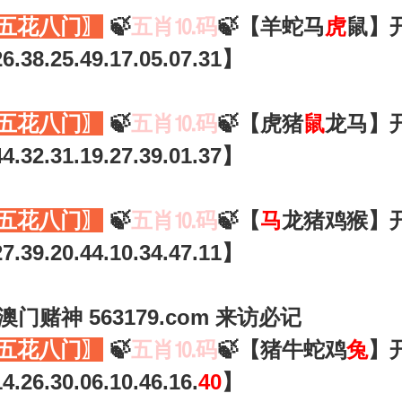
五花八门〗
🍃
五肖⒑码
🍃【羊蛇马
虎
鼠】开
6.38.25.49.17.05.07.31】
五花八门〗
🍃
五肖⒑码
🍃【虎猪
鼠
龙马】开
4.32.31.19.27.39.01.37】
五花八门〗
🍃
五肖⒑码
🍃【
马
龙猪鸡猴】开
7.39.20.44.10.34.47.11】
门赌神 563179.com 来访必记
五花八门〗
🍃
五肖⒑码
🍃【猪牛蛇鸡
兔
】开
4.26.30.06.10.46.16.
40
】