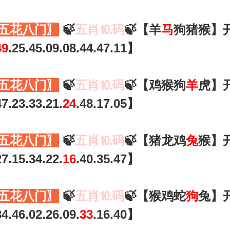
五花八门〗
🍃
五肖⒑码
🍃【羊
马
狗猪猴】开
49
.25.45.09.08.44.47.11】
五花八门〗
🍃
五肖⒑码
🍃【鸡猴狗
羊
虎】开
7.23.33.21.
24
.48.17.05】
五花八门〗
🍃
五肖⒑码
🍃【猪龙鸡
兔
猴】开
7.15.34.22.
16
.40.35.47】
五花八门〗
🍃
五肖⒑码
🍃【猴鸡蛇
狗
兔】开
4.46.02.26.09.
33
.16.40】