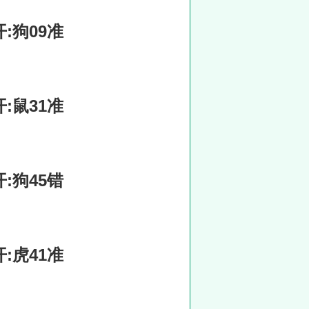
:狗09准
:鼠31准
:狗45错
:虎41准