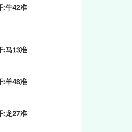
:牛42准
:马13准
:羊48准
:龙27准