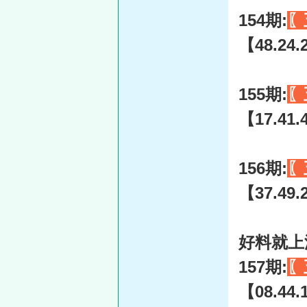
154期:
〖
【48.24.2
155期:
〖
【17.41.4
156期:
〖
【37.49.2
好料就上澳
157期:
〖
【08.44.1