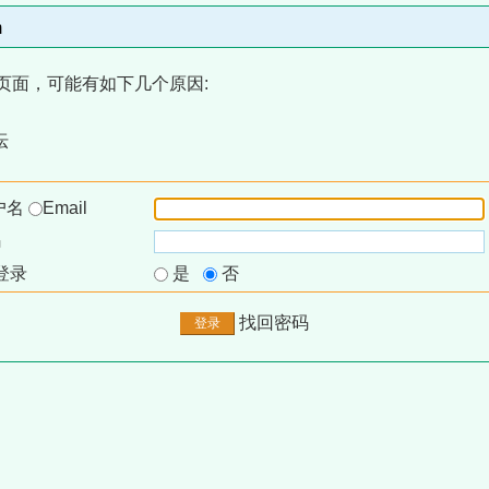
m
页面，可能有如下几个原因:
坛
户名
Email
码
登录
是
否
找回密码