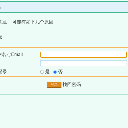
m
页面，可能有如下几个原因:
坛
户名
Email
码
登录
是
否
找回密码