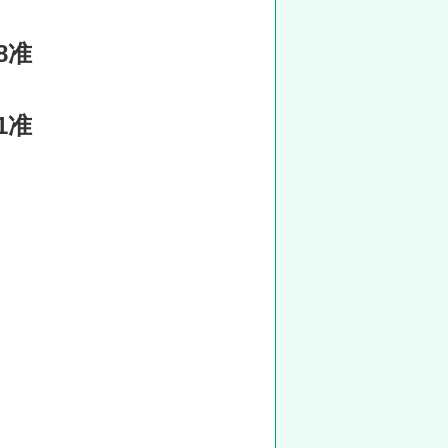
48准
21准