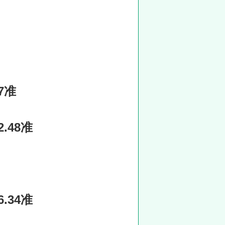
37准
2.48准
6.34准