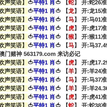
欢声笑语】
🍅
平特1 肖
🍅 【
蛇
】 开:蛇26准
欢声笑语】
🍅
平特1 肖
🍅 【
龙
】 开:龙15准
欢声笑语】
🍅
平特1 肖
🍅 【
马
】 开:马01准
欢声笑语】
🍅
平特1 肖
🍅 【
虎
】 开:虎17准
欢声笑语】
🍅
平特1 肖
🍅 【
猴
】 开:猴11准
欢声笑语】
🍅
平特1 肖
🍅 【
马
】 开:马37.
门赌神 563179.com 来访必记
欢声笑语】
🍅
平特1 肖
🍅 【
虎
】 开:虎17.
欢声笑语】
🍅
平特1 肖
🍅 【
羊
】 开:羊24准
欢声笑语】
🍅
平特1 肖
🍅 【
马
】 开:马37准
欢声笑语】
🍅
平特1 肖
🍅 【
羊
】 开:羊24.
欢声笑语】
🍅
平特1 肖
🍅 【
虎
】 开:虎41准
欢声笑语】
🍅
平特1 肖
🍅 【
蛇
】 开:蛇38准