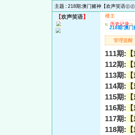
主题 :
218期:澳门赌神【欢声笑语㊣㊣
楼主
【
欢声笑语
】
u
历史记录
u
218期:澳
管理提醒
111期:
【
112期:
【
113期:
【
114期:
【
115期:
【
116期:
【
117期:
【
118期:
【