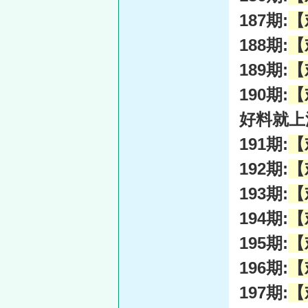
187期:
【
188期:
【
189期:
【
190期:
【
好料就上澳
191期:
【
192期:
【
193期:
【
194期:
【
195期:
【
196期:
【
197期:
【