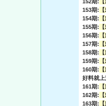
152期:
【
153期:
【
154期:
【
155期:
【
156期:
【
157期:
【
158期:
【
159期:
【
160期:
【
好料就上澳
161期:
【
162期:
【
163期:
【