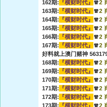
162期:
『横财时代』
🧣
2
163期:
『横财时代』
🧣
2
164期:
『横财时代』
🧣
2
165期:
『横财时代』
🧣
2
166期:
『横财时代』
🧣
2
167期:
『横财时代』
🧣
2
好料就上澳门赌神 56317
168期:
『横财时代』
🧣
2
169期:
『横财时代』
🧣
2
170期:
『横财时代』
🧣
2
171期:
『横财时代』
🧣
2
172期:
『横财时代』
🧣
2
173期:
『横财时代』
🧣
2