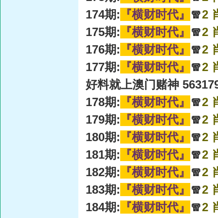
174期:
『横财时代』
🧣
2
175期:
『横财时代』
🧣
2
176期:
『横财时代』
🧣
2
177期:
『横财时代』
🧣
2
好料就上澳门赌神 56317
178期:
『横财时代』
🧣
2
179期:
『横财时代』
🧣
2
180期:
『横财时代』
🧣
2
181期:
『横财时代』
🧣
2
182期:
『横财时代』
🧣
2
183期:
『横财时代』
🧣
2
184期:
『横财时代』
🧣
2