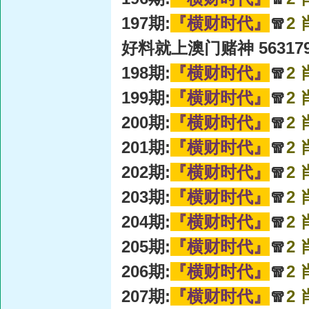
197期:
『横财时代』
🧣
2
好料就上澳门赌神 56317
198期:
『横财时代』
🧣
2
199期:
『横财时代』
🧣
2
200期:
『横财时代』
🧣
2
201期:
『横财时代』
🧣
2
202期:
『横财时代』
🧣
2
203期:
『横财时代』
🧣
2
204期:
『横财时代』
🧣
2
205期:
『横财时代』
🧣
2
206期:
『横财时代』
🧣
2
207期:
『横财时代』
🧣
2