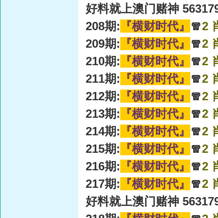
好料就上澳门赌神 56317
208期:
『横财时代』
🧣
2
209期:
『横财时代』
🧣
2
210期:
『横财时代』
🧣
2
211期:
『横财时代』
🧣
2
212期:
『横财时代』
🧣
2
213期:
『横财时代』
🧣
2
214期:
『横财时代』
🧣
2
215期:
『横财时代』
🧣
2
216期:
『横财时代』
🧣
2
217期:
『横财时代』
🧣
2
好料就上澳门赌神 56317