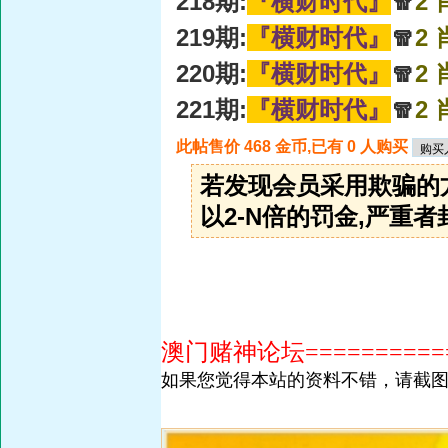
218期:
『横财时代』
🧣
2
219期:
『横财时代』
🧣
2
220期:
『横财时代』
🧣
2
221期:
『横财时代』
🧣
2
此帖售价 468 金币,已有 0 人购买
若发现会员采用欺骗的
以2-N倍的罚金,严重者封
澳门赌神论坛============
如果您觉得本站的资料不错，请截图