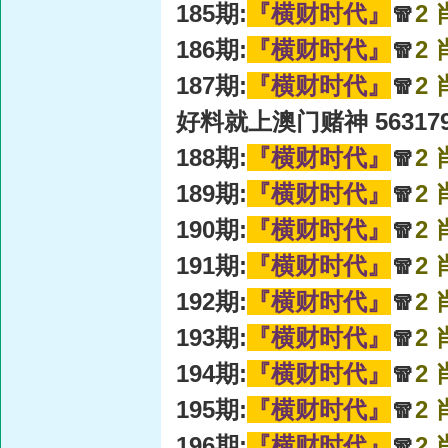
185期:
『横财时代』
🧣
2
186期:
『横财时代』
🧣
2
187期:
『横财时代』
🧣
2
好料就上澳门赌神 56317
188期:
『横财时代』
🧣
2
189期:
『横财时代』
🧣
2
190期:
『横财时代』
🧣
2
191期:
『横财时代』
🧣
2
192期:
『横财时代』
🧣
2
193期:
『横财时代』
🧣
2
194期:
『横财时代』
🧣
2
195期:
『横财时代』
🧣
2
196期:
『横财时代』
🧣
2