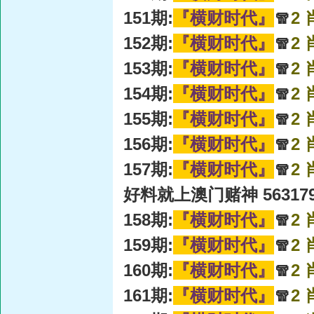
151期:
『横财时代』
🧣
2
152期:
『横财时代』
🧣
2
153期:
『横财时代』
🧣
2
154期:
『横财时代』
🧣
2
155期:
『横财时代』
🧣
2
156期:
『横财时代』
🧣
2
157期:
『横财时代』
🧣
2
好料就上澳门赌神 56317
158期:
『横财时代』
🧣
2
159期:
『横财时代』
🧣
2
160期:
『横财时代』
🧣
2
161期:
『横财时代』
🧣
2