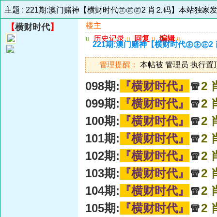
主题 :
221期:澳门赌神【横财时代㊣㊣㊣2 肖⒉码】本站独家发表
楼主
【
横财时代
】
u
历史记录
u
回复
u
编辑
u
221期:澳门赌神【横财时代㊣㊣㊣2
管理提醒：
本帖被 管理员 执行置顶操作
098期:
『横财时代』
🧣
2
099期:
『横财时代』
🧣
2
100期:
『横财时代』
🧣
2
101期:
『横财时代』
🧣
2
102期:
『横财时代』
🧣
2
103期:
『横财时代』
🧣
2
104期:
『横财时代』
🧣
2
105期:
『横财时代』
🧣
2