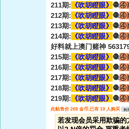
211期:
《吹胡瞪眼》
🧶
④
212期:
《吹胡瞪眼》
🧶
④
213期:
《吹胡瞪眼》
🧶
④
214期:
《吹胡瞪眼》
🧶
④
好料就上澳门赌神 56317
215期:
《吹胡瞪眼》
🧶
④
216期:
《吹胡瞪眼》
🧶
④
217期:
《吹胡瞪眼》
🧶
④
218期:
《吹胡瞪眼》
🧶
④
219期:
《吹胡瞪眼》
🧶
④
此帖售价 268 金币,已有 19 人购买
若发现会员采用欺骗的