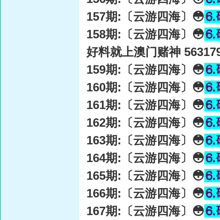
157期:〔云游四海〕😳
⒍
158期:〔云游四海〕😳
⒍
好料就上澳门赌神 56317
159期:〔云游四海〕😳
⒍
160期:〔云游四海〕😳
⒍
161期:〔云游四海〕😳
⒍
162期:〔云游四海〕😳
⒍
163期:〔云游四海〕😳
⒍
164期:〔云游四海〕😳
⒍
165期:〔云游四海〕😳
⒍
166期:〔云游四海〕😳
⒍
167期:〔云游四海〕😳
⒍