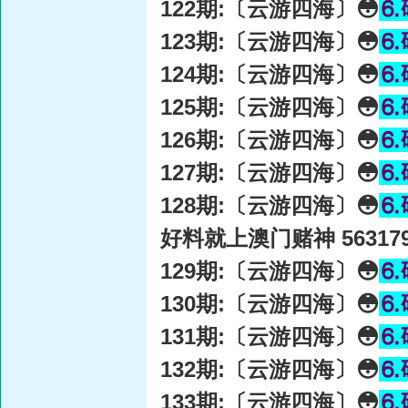
122期:〔云游四海〕😳
⒍
123期:〔云游四海〕😳
⒍
124期:〔云游四海〕😳
⒍
125期:〔云游四海〕😳
⒍
126期:〔云游四海〕😳
⒍
127期:〔云游四海〕😳
⒍
128期:〔云游四海〕😳
⒍
好料就上澳门赌神 56317
129期:〔云游四海〕😳
⒍
130期:〔云游四海〕😳
⒍
131期:〔云游四海〕😳
⒍
132期:〔云游四海〕😳
⒍
133期:〔云游四海〕😳
⒍