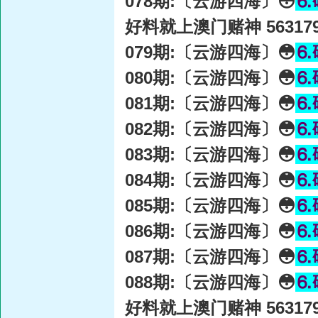
078期:〔云游四海〕😳
⒍
好料就上澳门赌神 56317
079期:〔云游四海〕😳
⒍
080期:〔云游四海〕😳
⒍
081期:〔云游四海〕😳
⒍
082期:〔云游四海〕😳
⒍
083期:〔云游四海〕😳
⒍
084期:〔云游四海〕😳
⒍
085期:〔云游四海〕😳
⒍
086期:〔云游四海〕😳
⒍
087期:〔云游四海〕😳
⒍
088期:〔云游四海〕😳
⒍
好料就上澳门赌神 56317