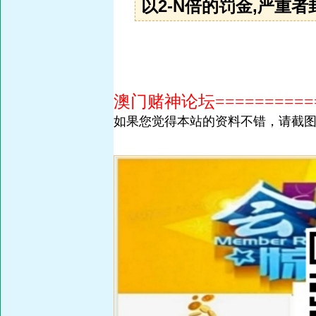
以2-N倍的罚金,严重者封
澳门赌神论坛============
如果您觉得本站的资料不错，请截图