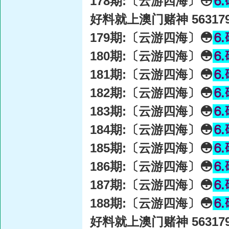
178期:〔云游四海〕😳
⒍
好料就上澳门赌神 56317
179期:〔云游四海〕😳
⒍
180期:〔云游四海〕😳
⒍
181期:〔云游四海〕😳
⒍
182期:〔云游四海〕😳
⒍
183期:〔云游四海〕😳
⒍
184期:〔云游四海〕😳
⒍
185期:〔云游四海〕😳
⒍
186期:〔云游四海〕😳
⒍
187期:〔云游四海〕😳
⒍
188期:〔云游四海〕😳
⒍
好料就上澳门赌神 56317