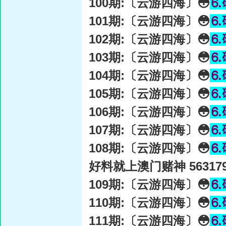
100期:〔云游四海〕😳
⒍
101期:〔云游四海〕😳
⒍
102期:〔云游四海〕😳
⒍
103期:〔云游四海〕😳
⒍
104期:〔云游四海〕😳
⒍
105期:〔云游四海〕😳
⒍
106期:〔云游四海〕😳
⒍
107期:〔云游四海〕😳
⒍
108期:〔云游四海〕😳
⒍
好料就上澳门赌神 56317
109期:〔云游四海〕😳
⒍
110期:〔云游四海〕😳
⒍
111期:〔云游四海〕😳
⒍