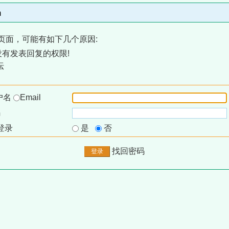
m
页面，可能有如下几个原因:
有发表回复的权限!
坛
户名
Email
码
登录
是
否
找回密码