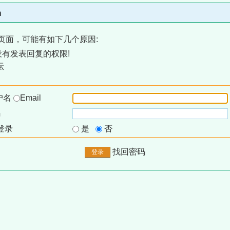
m
页面，可能有如下几个原因:
有发表回复的权限!
坛
户名
Email
码
登录
是
否
找回密码