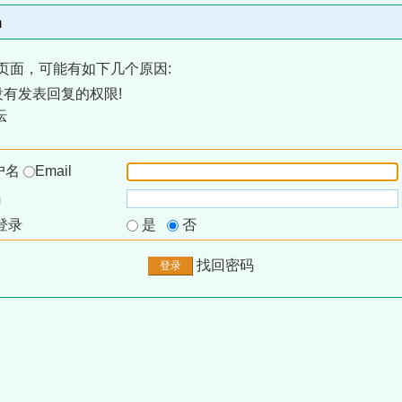
m
页面，可能有如下几个原因:
有发表回复的权限!
坛
户名
Email
码
登录
是
否
找回密码