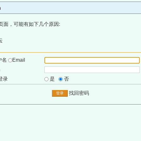
m
页面，可能有如下几个原因:
坛
户名
Email
码
登录
是
否
找回密码