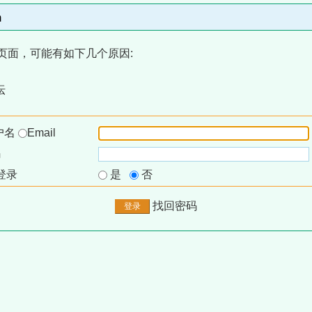
m
页面，可能有如下几个原因:
坛
户名
Email
码
登录
是
否
找回密码