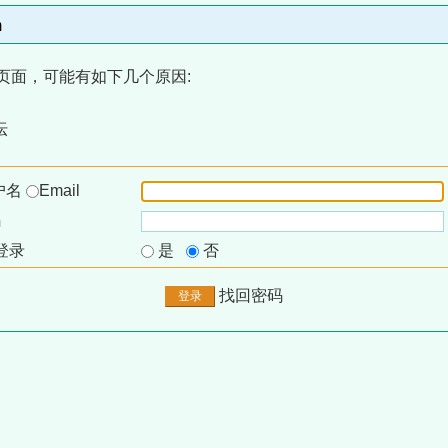
m
页面，可能有如下几个原因:
坛
户名
Email
码
登录
是
否
找回密码