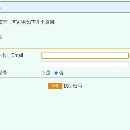
m
页面，可能有如下几个原因:
坛
户名
Email
码
登录
是
否
找回密码